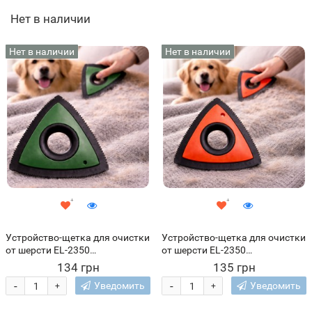
Нет в наличии
Нет в наличии
Нет в наличии
Устройство-щетка для очистки
Устройство-щетка для очистки
от шерсти EL-2350
от шерсти EL-2350
треугольный для текстиля
треугольный для текстиля
134 грн
135 грн
мебели ковров одежды,
мебели ковров одежды,
-
-
Уведомить
Уведомить
+
+
Зеленый(237)
Оранжевый(237)