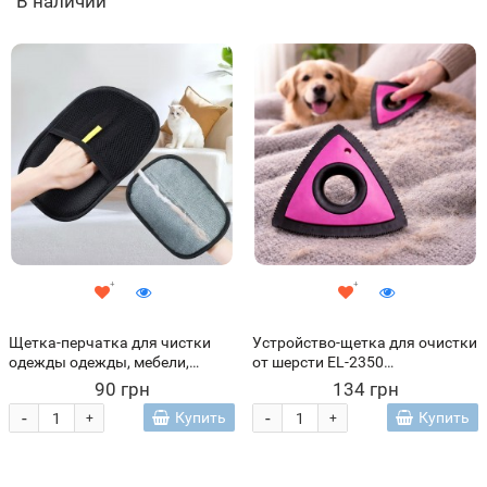
В наличии
Щетка-перчатка для чистки
Устройство-щетка для очистки
одежды одежды, мебели,
от шерсти EL-2350
ковров от шерсти животных
треугольный для текстиля
90 грн
134 грн
мебели ковров одежды,
-
-
Купить
Купить
+
+
Розовый(237)