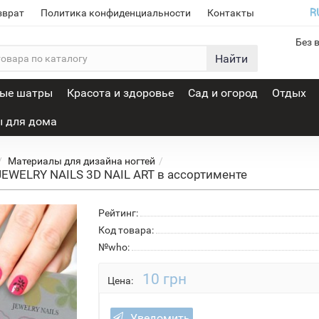
зврат
Политика конфиденциальности
Контакты
Без 
Найти
вые шатры
Красота и здоровье
Сад и огород
Отдых
 для дома
Материалы для дизайна ногтей
EWELRY NAILS 3D NAIL ART в ассортименте
Рейтинг:
Код товара:
№who:
10 грн
Цена:
Уведомить