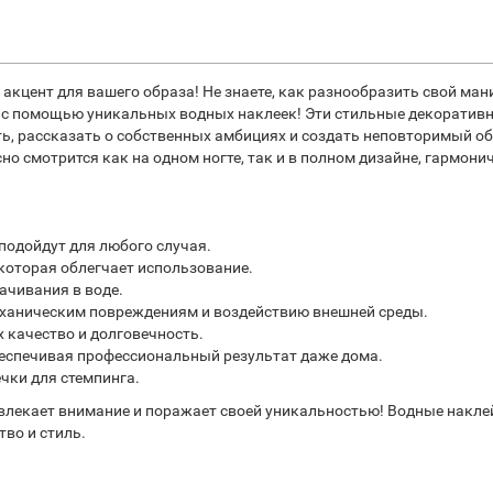
акцент для вашего образа! Не знаете, как разнообразить свой ма
т с помощью уникальных водных наклеек! Эти стильные декоратив
, рассказать о собственных амбициях и создать неповторимый об
о смотрится как на одном ногте, так и в полном дизайне, гармони
подойдут для любого случая.
которая облегчает использование.
ачивания в воде.
еханическим повреждениям и воздействию внешней среды.
 качество и долговечность.
беспечивая профессиональный результат даже дома.
чки для стемпинга.
влекает внимание и поражает своей уникальностью! Водные накле
во и стиль.