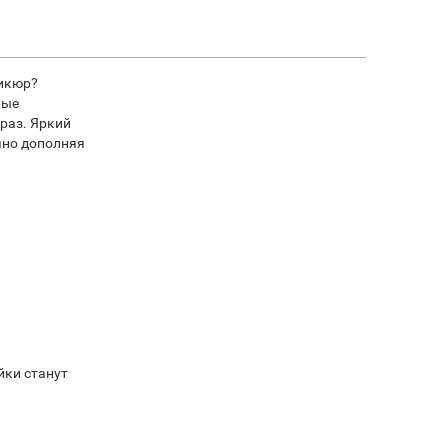
никюр?
ные
раз. Яркий
чно дополняя
йки станут