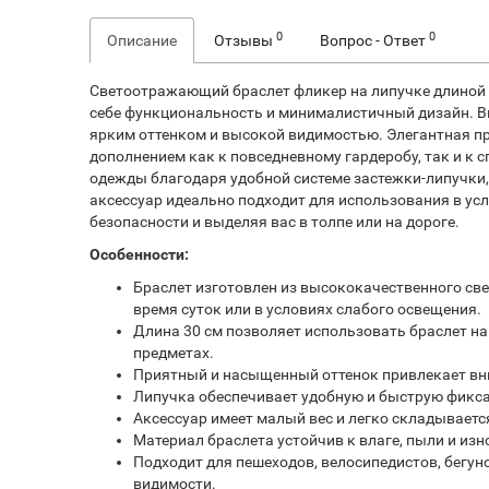
0
0
Описание
Отзывы
Вопрос - Ответ
Светоотражающий браслет фликер на липучке длиной 3
себе функциональность и минималистичный дизайн. В
ярким оттенком и высокой видимостью. Элегантная п
дополнением как к повседневному гардеробу, так и к с
одежды благодаря удобной системе застежки-липучки
аксессуар идеально подходит для использования в ус
безопасности и выделяя вас в толпе или на дороге.
Особенности:
Браслет изготовлен из высококачественного с
время суток или в условиях слабого освещения.
Длина 30 см позволяет использовать браслет на 
предметах.
Приятный и насыщенный оттенок привлекает вни
Липучка обеспечивает удобную и быструю фиксац
Аксессуар имеет малый вес и легко складывается
Материал браслета устойчив к влаге, пыли и из
Подходит для пешеходов, велосипедистов, бегун
видимости.