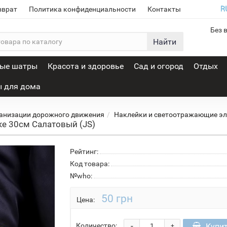
зврат
Политика конфиденциальности
Контакты
Без 
Найти
вые шатры
Красота и здоровье
Сад и огород
Отдых
 для дома
ганизации дорожного движения
Наклейки и светоотражающие э
е 30см Салатовый (JS)
Рейтинг:
Код товара:
№who:
50 грн
Цена:
-
Купи
Количество:
+