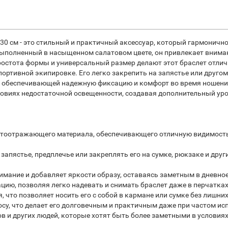
0 см - это стильный и практичный аксессуар, который гармонично
ыполненный в насыщенном салатовом цвете, он привлекает внима
ростота формы и универсальный размер делают этот браслет отли
портивной экипировке. Его легко закрепить на запястье или друго
, обеспечивающей надежную фиксацию и комфорт во время ношени
ловиях недостаточной освещенности, создавая дополнительный ур
ветоотражающего материала, обеспечивающего отличную видимость
запястье, предплечье или закреплять его на сумке, рюкзаке и друг
мание и добавляет яркости образу, оставаясь заметным в дневное
ию, позволяя легко надевать и снимать браслет даже в перчатках 
, что позволяет носить его с собой в кармане или сумке без лишних
носу, что делает его долговечным и практичным даже при частом и
ов и других людей, которые хотят быть более заметными в условия