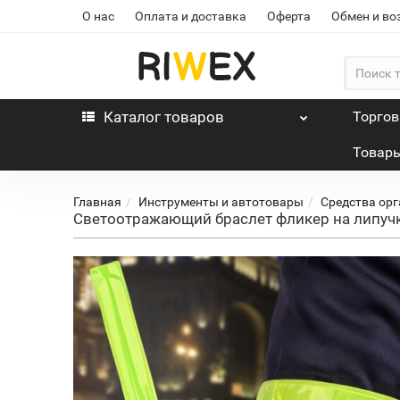
О нас
Оплата и доставка
Оферта
Обмен и во
Каталог
товаров
Торго
Товары
Главная
Инструменты и автотовары
Средства ор
Светоотражающий браслет фликер на липучк