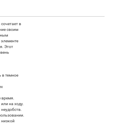
 сочетает в
ние своим
чным
м элементе
я. Этот
овень
 в темное
их
 время.
или на ходу.
 неудобств.
спользовании.
х низкой