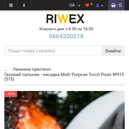
0
: 0
Кожного дня: з 9.00 по 18.00
0664300218
Знайти
...
Пальники туристичні
Газовий пальник - насадка Multi Purpose Torch Piezo №915
(575)
- 45%