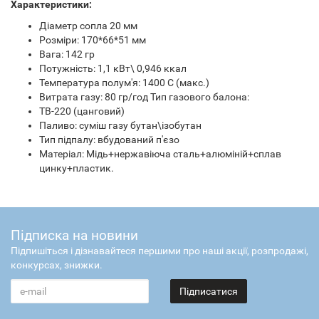
Характеристики:
Діаметр сопла 20 мм
Розміри: 170*66*51 мм
Вага: 142 гр
Потужність: 1,1 кВт\ 0,946 ккал
Температура полум'я: 1400 С (макс.)
Витрата газу: 80 гр/год Тип газового балона:
ТВ-220 (цанговий)
Паливо: суміш газу бутан\ізобутан
Тип підпалу: вбудований п'єзо
Матеріал: Мідь+нержавіюча сталь+алюміній+сплав
цинку+пластик.
Підписка на новини
Підпишіться і дізнавайтеся першими про наші акції, розпродажі,
конкурсах, знижки.
Підписатися