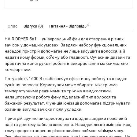
0
Опис
Відгуки (0)
Питання - Відповідь
HAIR DRYER 5в1 — універсальний фен для створення різних
зачісок у домашніх умовах. Завдяки набору функціональних
насадок пристрій допомагає не лише висушити волосся, а й
надати йому форми, об’єму або гладкості. Сучасний дизайн та
практична конструкція роблять використання максимально
комфортним.
Потужність 1600 Вт забезпечує ефективну роботу та швидке
сушіння волосся. Користувач може обирати між трьома
температурними режимами та трьома швидкостями,
налаштовуючи роботу фену під власний тип волосся та
бажаний результат. Функція іонізації допомагає підтримувати
охайний вигляд зачіски після укладки.
Пристрій зручно використовувати щодня завдяки невеликій
вазі та довгому кабелю живлення. Насадки легко змінюються,
тому процес створення різних зачісок займає мінімум часу.
Фен підходить як для короткого, так і для довгого волосся. Ця