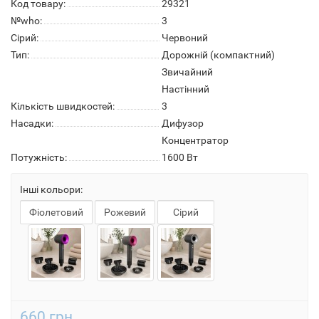
Код товару:
29321
№who:
3
Сірий:
Червоний
Тип:
Дорожній (компактний)
Звичайний
Настінний
Кількість швидкостей:
3
Насадки:
Дифузор
Концентратор
Потужність:
1600 Вт
Інші кольори:
Фіолетовий
Рожевий
Сірий
660 грн