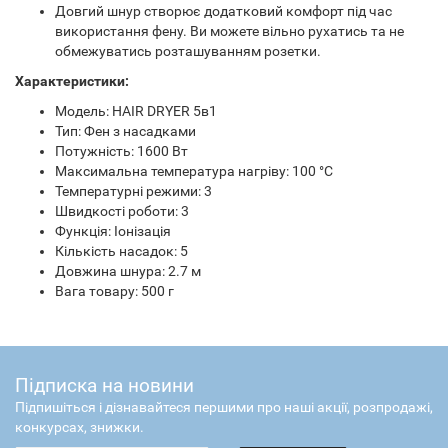
Довгий шнур створює додатковий комфорт під час
використання фену. Ви можете вільно рухатись та не
обмежуватись розташуванням розетки.
Характеристики:
Модель: HAIR DRYER 5в1
Тип: Фен з насадками
Потужність: 1600 Вт
Максимальна температура нагріву: 100 °С
Температурні режими: 3
Швидкості роботи: 3
Функція: Іонізація
Кількість насадок: 5
Довжина шнура: 2.7 м
Вага товару: 500 г
Підписка на новини
Підпишіться і дізнавайтеся першими про наші акції, розпродажі,
конкурсах, знижки.