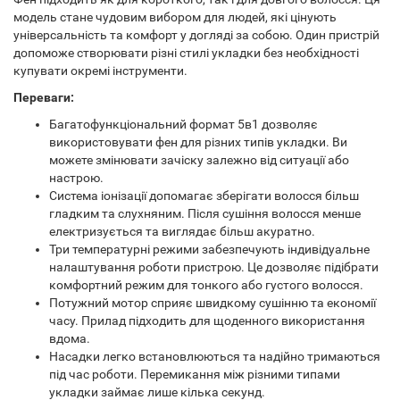
модель стане чудовим вибором для людей, які цінують
універсальність та комфорт у догляді за собою. Один пристрій
допоможе створювати різні стилі укладки без необхідності
купувати окремі інструменти.
Переваги:
Багатофункціональний формат 5в1 дозволяє
використовувати фен для різних типів укладки. Ви
можете змінювати зачіску залежно від ситуації або
настрою.
Система іонізації допомагає зберігати волосся більш
гладким та слухняним. Після сушіння волосся менше
електризується та виглядає більш акуратно.
Три температурні режими забезпечують індивідуальне
налаштування роботи пристрою. Це дозволяє підібрати
комфортний режим для тонкого або густого волосся.
Потужний мотор сприяє швидкому сушінню та економії
часу. Прилад підходить для щоденного використання
вдома.
Насадки легко встановлюються та надійно тримаються
під час роботи. Перемикання між різними типами
укладки займає лише кілька секунд.