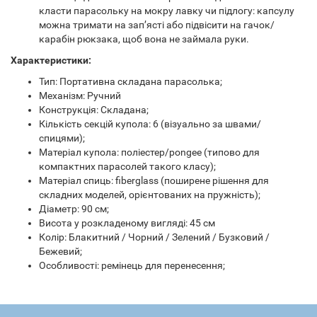
класти парасольку на мокру лавку чи підлогу: капсулу
можна тримати на зап’ясті або підвісити на гачок/
карабін рюкзака, щоб вона не займала руки.
Характеристики:
Тип: Портативна складана парасолька;
Механізм: Ручний
Конструкція: Складана;
Кількість секцій купола: 6 (візуально за швами/
спицями);
Матеріал купола: поліестер/pongee (типово для
компактних парасолей такого класу);
Матеріал спиць: fiberglass (поширене рішення для
складних моделей, орієнтованих на пружність);
Діаметр: 90 см;
Висота у розкладеному вигляді: 45 см
Колір: Блакитний / Чорний / Зелений / Бузковий /
Бежевий;
Особливості: ремінець для перенесення;