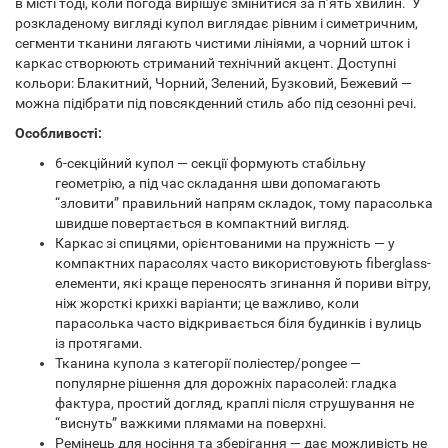
в місті тоді, коли погода вирішує змінитися за п’ять хвилин. У
розкладеному вигляді купол виглядає рівним і симетричним,
сегменти тканини лягають чистими лініями, а чорний шток і
каркас створюють стриманий технічний акцент. Доступні
кольори: Блакитний, Чорний, Зелений, Бузковий, Бежевий —
можна підібрати під повсякденний стиль або під сезонні речі.
Особливості:
6-секційний купол — секції формують стабільну
геометрію, а під час складання шви допомагають
“зловити” правильний напрям складок, тому парасолька
швидше повертається в компактний вигляд.
Каркас зі спицями, орієнтованими на пружність — у
компактних парасолях часто використовують fiberglass-
елементи, які краще переносять згинання й пориви вітру,
ніж жорсткі крихкі варіанти; це важливо, коли
парасолька часто відкривається біля будинків і вулиць
із протягами.
Тканина купола з категорії поліестер/pongee —
популярне рішення для дорожніх парасолей: гладка
фактура, простий догляд, краплі після струшування не
“виснуть” важкими плямами на поверхні.
Ремінець для носіння та зберігання — дає можливість не