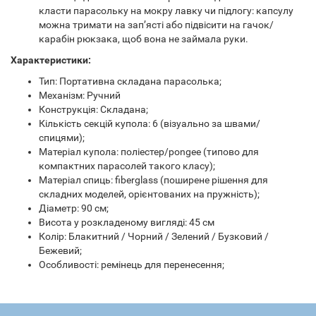
класти парасольку на мокру лавку чи підлогу: капсулу
можна тримати на зап’ясті або підвісити на гачок/
карабін рюкзака, щоб вона не займала руки.
Характеристики:
Тип: Портативна складана парасолька;
Механізм: Ручний
Конструкція: Складана;
Кількість секцій купола: 6 (візуально за швами/
спицями);
Матеріал купола: поліестер/pongee (типово для
компактних парасолей такого класу);
Матеріал спиць: fiberglass (поширене рішення для
складних моделей, орієнтованих на пружність);
Діаметр: 90 см;
Висота у розкладеному вигляді: 45 см
Колір: Блакитний / Чорний / Зелений / Бузковий /
Бежевий;
Особливості: ремінець для перенесення;