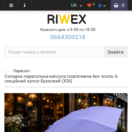
0
: 0
Кожного дня: з 9.00 по 18.00
0664300218
Знайти
...
Парасолі
Складна парасолька-капсула портативна без чохла, 6-
секційний купол Бузковий (X26)