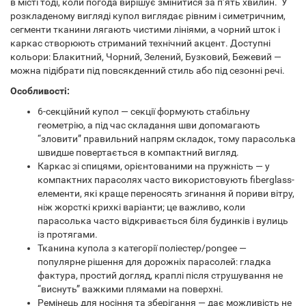
в місті тоді, коли погода вирішує змінитися за п’ять хвилин. У
розкладеному вигляді купол виглядає рівним і симетричним,
сегменти тканини лягають чистими лініями, а чорний шток і
каркас створюють стриманий технічний акцент. Доступні
кольори: Блакитний, Чорний, Зелений, Бузковий, Бежевий —
можна підібрати під повсякденний стиль або під сезонні речі.
Особливості:
6-секційний купол — секції формують стабільну
геометрію, а під час складання шви допомагають
“зловити” правильний напрям складок, тому парасолька
швидше повертається в компактний вигляд.
Каркас зі спицями, орієнтованими на пружність — у
компактних парасолях часто використовують fiberglass-
елементи, які краще переносять згинання й пориви вітру,
ніж жорсткі крихкі варіанти; це важливо, коли
парасолька часто відкривається біля будинків і вулиць
із протягами.
Тканина купола з категорії поліестер/pongee —
популярне рішення для дорожніх парасолей: гладка
фактура, простий догляд, краплі після струшування не
“виснуть” важкими плямами на поверхні.
Ремінець для носіння та зберігання — дає можливість не