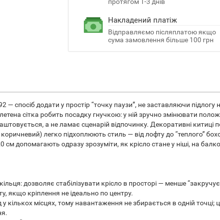
протягом 1-3 днів
Накладений платіж
Відправляємо післяплатою якщо
сума замовлення більше 100 грн
92 — спосіб додати у простір “точку паузи”, не заставляючи підлогу 
летена сітка робить посадку гнучкою: у ній зручно змінювати полож
лаштовується, а не ламає сценарій відпочинку. Декоративні китиці 
 коричневий) легко підхоплюють стиль — від лофту до “теплого” бох
 см допомагають одразу зрозуміти, як крісло стане у ніші, на балкон
ільця: дозволяє стабілізувати крісло в просторі — менше “закручує
у, якщо кріплення не ідеально по центру.
д у кількох місцях, тому навантаження не збирається в одній точці;
ня.