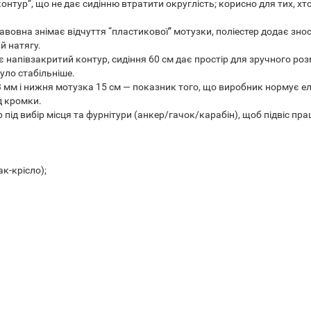
нтур”, що не дає сидінню втратити округлість; корисно для тих, хто
авовна знімає відчуття “пластикової” мотузки, поліестер додає знос
й натягу.
 напівзакритий контур, сидіння 60 см дає простір для зручного ро
уло стабільніше.
 3 мм і нижня мотузка 15 см — показник того, що виробник нормує ел
д кромки.
 під вибір місця та фурнітури (анкер/гачок/карабін), щоб підвіс пр
к-крісло);