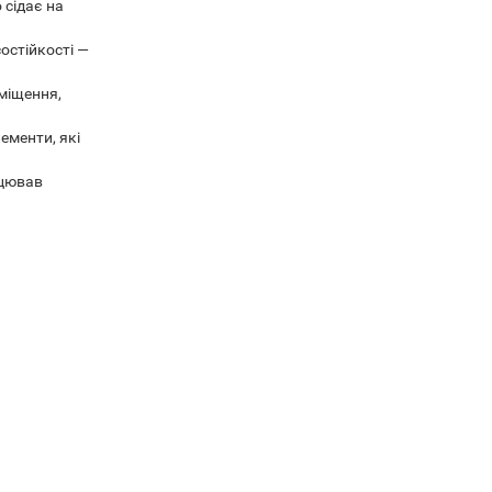
 сідає на
остійкості —
зміщення,
ементи, які
ацював