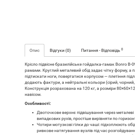
0
Опис
Відгуки (0)
Питання - Відповідь
Крісло підвісне бразилійське гойдалка-гамак Bonro B-0
рамами. Круглий металевий обід задає чітку форму, а п
підтискати ноги, повертатися корпусом — плетіння під
додають фактури, а нейтральні кольори (сірий, чорний,
Конструкція розрахована на 120 кг, а розміри 80×60×120
навісом.
Особливості:
Двоточкове верхнє підвішування через металеві к
випадкових рухів, простіше вирівняти по горизонт
Чотири мотузкові гілки до чаші: підхоплюють обі
ривкове натягування вузлів під час розгойдуван