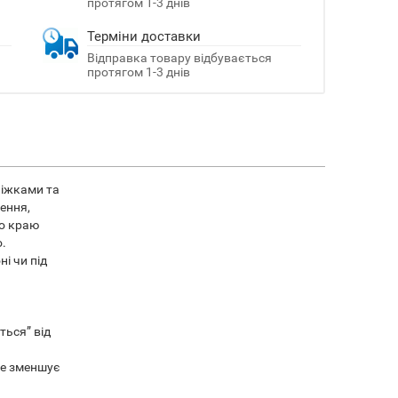
протягом 1-3 днів
Терміни доставки
Відправка товару відбувається
протягом 1-3 днів
ніжками та
ення,
по краю
о.
і чи під
ться” від
 це зменшує