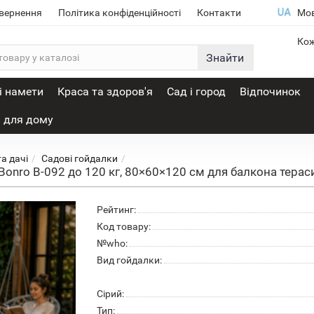
овернення
Політика конфіденційності
Контакти
Мо
Кож
Знайти
і намети
Краса та здоров'я
Сад і город
Відпочинок
 для дому
та дачі
Садові гойдалки
Bonro B-092 до 120 кг, 80×60×120 см для балкона тераси
Рейтинг:
Код товару:
№who:
Вид гойдалки:
Сірий:
Тип: