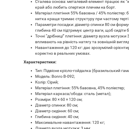
Сталева основа: металевий елемент працює як “ко
край або любить спертися плечем на борт.
Матеріал плетіння 55% бавовна / 45% поліестер: б
нитка краще тримає структуру при частому терті 
Параметри посадки: діаметр спинки 80 см формує
глибина 40 см підтримує центр ваги, щоб сидіти б
Точні “дрібниці” плетіння: діаметр вузла мотузки
впливають на рівність натягу та зовнішній вигля
Навантаження до 120 кг: дає зрозумілий орієнтир
коректно в реальних умовах.
Характеристики:
Тип: Підвісне крісло-гойдалка (бразильський гама
Модель: Bonro B-092;
Колір: Сірий;
Матеріал плетіння: 55% бавовна, 45% поліестер;
Матеріал каркаса/обода: сталь (метал);
Розміри: 80 × 60 × 120 см;
Діаметр спинки: 80 см;
Діаметр сидіння: 60 см;
Глибина сидіння: 40 см;
Максимальне навантаження: 120 кг;
Діаметр вузла мотузки: 3 мм;