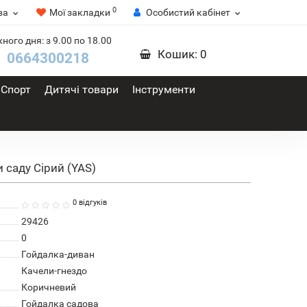
0
ва
Мої закладки
Особистий кабінет
ного дня: з 9.00 по 18.00
Кошик
: 0
0664300218
Спорт
Дитячі товари
Інструменти
 саду Сірий (YAS)
0 відгуків
29426
0
Гойдалка-диван
Качели-гнездо
Коричневий
Гойдалка садова