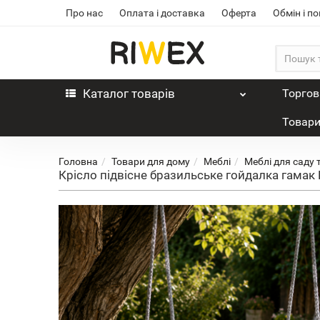
Про нас
Оплата і доставка
Оферта
Обмін і п
Каталог
товарів
Торгов
Товари
Головна
Товари для дому
Меблі
Меблі для саду 
Крісло підвісне бразильське гойдалка гамак 