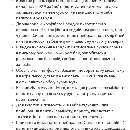
Високий рівень ефективності: Спеціальний механізм
видаляє до 92% зайвої вологи, завдяки чому насадка
залишається майже сухою і не залишає після себе
калюж чи розводів.
Двошарова мікрофібра: Насадки виготовлені з
високоякісної мікрофібри з подвійним розсіченням, яка
чудово вбирає воду, ефективно прибирає навіть дрібний
пил та волосся, забезпечуючи ідеальну чистоту поверхні.
Швидке висихання насадки: Вертикальна сушка сприяє
швидкому висиханню мікрофібри, запобігаючи
розмноженню бактерій, грибка та появі неприємних
запахів.
Обертаюча платформа: Завдяки поворотному механізму
швабра легко дістає у найскладніші місця: під диван,
шафи, плінтуси або у вузькі кути.
Ергономічна ручка: Легка, але міцна ручка з алюмінію та
пластику зручно лежить у руці та витримує тривале
навантаження.
Для всіх типів поверхонь: Швабра підходить для
прибирання плитки, ламінату, паркету, лінолеуму, а
також стін та інших вертикальних поверхонь.
Швидке та комфортне прибирання: Завдяки інноваційній
конструкції швабра миє підлогу у кілька разів швидше за