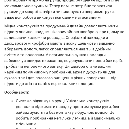
розташованій прямо на ручці, процес очищення підлоги стає
максимально зручним. Тепер вам не потрібно торкатися
руками до мокрої ганчірки чи виконувати неприємні рухи,
адже вся робота виконується одним натисканням.
Міцна конструкція та продуманий дизайн дозволяють мити
підлогу значно швидше, ніж звичайною шваброю, при цьому не
залишаючи калюж чи розводів. Спеціальні накладки з
двошарової мікрофібри мають високу щільність і відмінно
вбирають вологу, легко справляються навіть із дрібним
сміттям та волоссям. А вертикальна сушка накладки
забезпечує швидке висихання, не допускаючи появи бактерій,
грибка чи неприємного запаху. Ця швабра стане вашим
надійним помічником у прибиранні, адже підходить як для
сухого, так і для вологого очищення різних поверхонь – від
підлоги до стін та навіть вертикальних площин.
Особливості:
Система віджиму на ручці: Унікальна конструкція
дозволяє віджимати насадку простим рухом руки, без
зайвих зусиль та без контакту з брудною водою. Це
робить прибирання не тільки легким, а й максимально
гігієнічним.