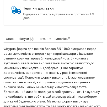
Терміни доставки
Відправка товару відбувається протягом 1-3
днів
0
Опис
Відгуки (0)
Питання - Відповідь
Фігурна форма для кексів Benson BN-1060 відкриває перед
вами можливість створити кулінарні шедеври з ідеально
рівними краями і привабливим дизайном. Виконана з
вуглецевої сталі, вона вирізняється високою стійкістю до
механічних пошкоджень і деформації, що гарантує
довговічність використання навіть у разі інтенсивної
експлуатації. Поверхня форми виконана із застосуванням
сучасних технологій, які сприяють зручному вилученню
випічки, залишаючи мінімальну кількість слідів тіста.
Ергономічний дизайн поєднує в собі практичність і візуальну
привабливість, що робить цей аксесуар відмінним вибором
для кухні будь-якого рівня. Матеріал форми витримує
екстремальні температури та дає змогу досягти рівномірного