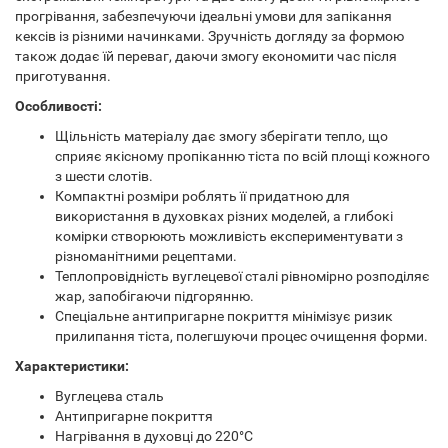
прогрівання, забезпечуючи ідеальні умови для запікання
кексів із різними начинками. Зручність догляду за формою
також додає їй переваг, даючи змогу економити час після
приготування.
Особливості:
Щільність матеріалу дає змогу зберігати тепло, що
сприяє якісному пропіканню тіста по всій площі кожного
з шести слотів.
Компактні розміри роблять її придатною для
використання в духовках різних моделей, а глибокі
комірки створюють можливість експериментувати з
різноманітними рецептами.
Теплопровідність вуглецевої сталі рівномірно розподіляє
жар, запобігаючи підгорянню.
Спеціальне антипригарне покриття мінімізує ризик
прилипання тіста, полегшуючи процес очищення форми.
Характеристики:
Вуглецева сталь
Антипригарне покриття
Нагрівання в духовці до 220°C