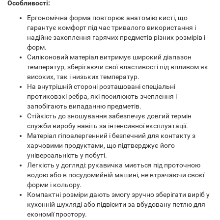
Особливості:
Ергономічна форма повторює анатомію кисті, що
гарантує комфорт під час тривалого використання і
надійне захоплення гарячих предметів різних розмірів і
форм.
Силіконовий матеріал витримує широкий діапазон
температур, зберігаючи свої властивості під впливом як
високих, так і низьких температур.
На внутрішній стороні розташовані спеціальні
протиковзкі ребра, які посилюють зчеплення і
запобігають випаданню предметів.
Стійкість до зношування забезпечує довгий термін
служби виробу навіть за інтенсивної експлуатації.
Матеріал гіпоалергенний і безпечний для контакту з
харчовими продуктами, що підтверджує його
універсальність у побуті.
Легкість у догляді: рукавичка миється під проточною
водою або в посудомийній машині, не втрачаючи своєї
форми і кольору.
Компактні розміри дають змогу зручно зберігати виріб у
кухонній шухляді або підвісити за вбудовану петлю для
економії простору.