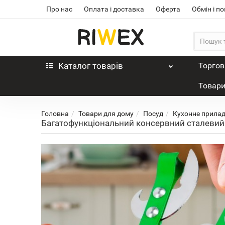
Про нас
Оплата і доставка
Оферта
Обмін і п
Каталог
товарів
Торгов
Товари
Головна
Товари для дому
Посуд
Кухонне прила
Багатофункціональний консервний сталевий 