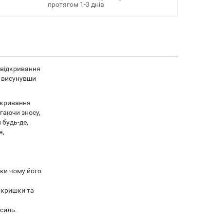
протягом 1-3 днів
 відкривання
а висунувши
ідкривання
ігаючи зносу,
 будь-де,
я,
яки чому його
 кришки та
усиль.