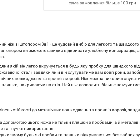
сума замовлення більше 100 грн
й ніж зі штопором 3в1 - це чудовий вибір для легкого та швидкого
і штопором ви зможете швидко відкривати улюблену консервацію, 
ою.
яки якій він легко вкручується в будь-яку пробку для швидкого в
жавіючої сталі, завдяки якій він слугуватиме вам довгі роки, запоб
ханічних пошкоджень та проявів корозії. Ніж можна використовувати
та пляшки, накриваючи на стіл. Цей ніж дозволить більше не мучитис
івень стійкості до механічних пошкоджень та проявів корозії, завд
а допомогою цього ножа не тільки пляшки з пробками, а й металеві
е та гнучке використання.
вдяки якому будь-які пробки та пляшки відкриваються без зайвих з