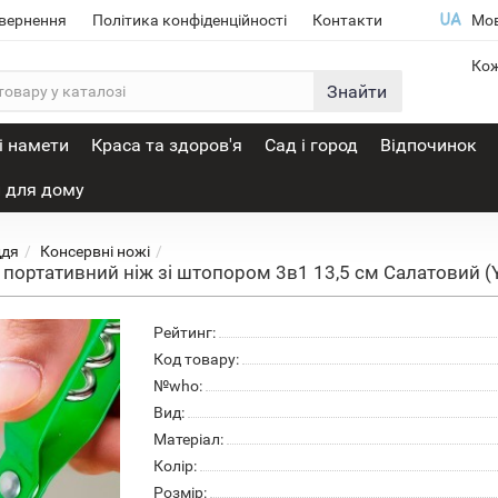
овернення
Політика конфіденційності
Контакти
Мо
Кож
Знайти
і намети
Краса та здоров'я
Сад і город
Відпочинок
 для дому
ддя
Консервні ножі
портативний ніж зі штопором 3в1 13,5 см Салатовий (
Рейтинг:
Код товару:
№who:
Вид:
Матеріал:
Колір:
Розмір: