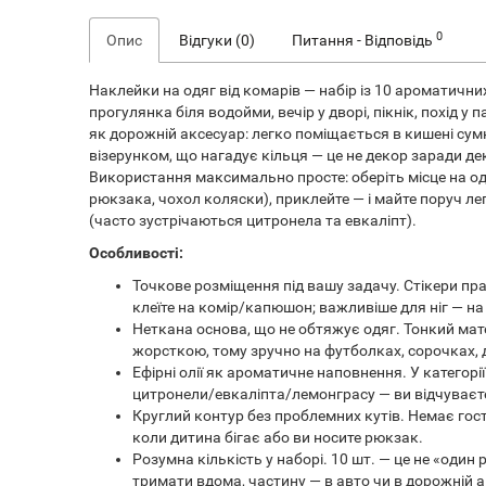
0
Опис
Відгуки (0)
Питання - Відповідь
Наклейки на одяг від комарів — набір із 10 ароматични
прогулянка біля водойми, вечір у дворі, пікнік, похід 
як дорожній аксесуар: легко поміщається в кишені сум
візерунком, що нагадує кільця — це не декор заради де
Використання максимально просте: оберіть місце на од
рюкзака, чохол коляски), приклейте — і майте поруч лег
(часто зустрічаються цитронела та евкаліпт).
Особливості:
Точкове розміщення під вашу задачу. Стікери пра
клеїте на комір/капюшон; важливіше для ніг — на
Неткана основа, що не обтяжує одяг. Тонкий мате
жорсткою, тому зручно на футболках, сорочках, 
Ефірні олії як ароматичне наповнення. У категор
цитронели/евкаліпта/лемонграсу — ви відчуваєте
Круглий контур без проблемних кутів. Немає гост
коли дитина бігає або ви носите рюкзак.
Розумна кількість у наборі. 10 шт. — це не «оди
тримати вдома, частину — в авто чи в дорожній а