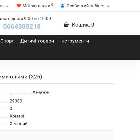
0
ва
Мої закладки
Особистий кабінет
ного дня: з 9.00 по 18.00
Кошик
: 0
0664300218
Спорт
Дитячі товари
Інструменти
ими оліями (X26)
0 відгуків
29380
0
Комарі
Хімічний