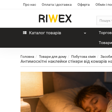
Про нас
Оплата і доставка
Оферта
Обмін і п
Каталог
товарів
Торгов
Товари
Головна
Товари для дому
Побутова хімія
Засоби
Антимоскітні наклейки стікери від комарів 