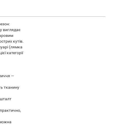
сезон:
ту виглядає
шаровим
стрих кутів.
суарі (лямка
єї категорії
бличчя —
ть тканину
кшталт
 практично,
 можна