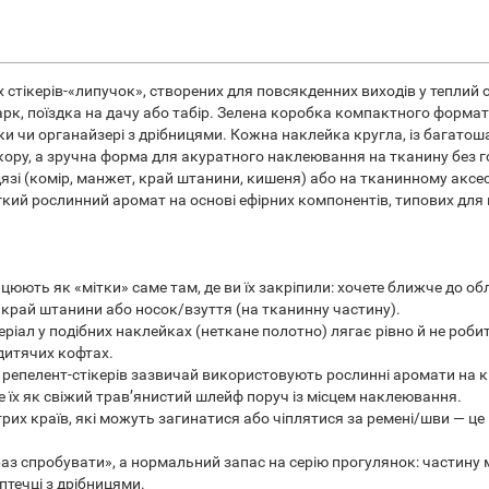
х стікерів-«липучок», створених для повсякденних виходів у теплий 
у парк, поїздка на дачу або табір. Зелена коробка компактного форма
ки чи органайзері з дрібницями. Кожна наклейка кругла, із багато
кору, а зручна форма для акуратного наклеювання на тканину без го
язі (комір, манжет, край штанини, кишеня) або на тканинному аксе
кий рослинний аромат на основі ефірних компонентів, типових для ці
цюють як «мітки» саме там, де ви їх закріпили: хочете ближче до о
 край штанини або носок/взуття (на тканинну частину).
ріал у подібних наклейках (неткане полотно) лягає рівно й не роби
дитячих кофтах.
ії репелент-стікерів зазвичай використовують рослинні аромати на 
 їх як свіжий трав’янистий шлейф поруч із місцем наклеювання.
рих країв, які можуть загинатися або чіплятися за ремені/шви — це
н раз спробувати», а нормальний запас на серію прогулянок: частину
птечці з дрібницями.