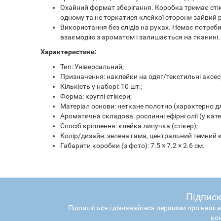
Охайний формат зберігання. Коробка тримає стіке
одному та не торкатися клейкої сторони зайвий 
Використання без слідів на руках. Немає потреб
взаємодію з ароматом і залишається на тканині.
Характеристики:
Тип: Універсальний;
Призначення: наклейки на одяг/текстильні аксесу
Кількість у наборі: 10 шт.;
Форма: круглі стікери;
Матеріал основи: неткане полотно (характерно для
Ароматична складова: рослинні ефірні олії (у кат
Спосіб кріплення: клейка липучка (стікер);
Колір/дизайн: зелена гама, центральний темний 
Габарити коробки (з фото): 7.5 × 7.2 × 2.6 см.
Підписк
Підпишіться і дізнавайтеся першими про наші а
ко