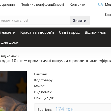
овернення
Політика конфіденційності
Контакти
Мо
Кож
Знайти
і намети
Краса та здоров'я
Сад і город
Відпочинок
 для дому
 від комах
на одяг 10 шт — ароматичні липучки з рослинними ефірн
Рейтинг:
Код товару:
№who:
Вид комах:
Принцип дії:
174 грн
Вартість: