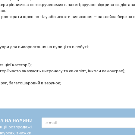
ри рівними, а не «скрученими» в пакеті; зручно відкривати, дістав
раз.
и розтирати щось по тілу або чекати висихання — наклейка бере на 
ари для використання на вулиці та в побуті;
 цієї категорії);
егорії часто вказують цитронелу та евкаліпт, інколи лемонграс);
круг, багатошаровий візерунок;
а на новини
кції, розпродажі,
нкурсах, знижки.