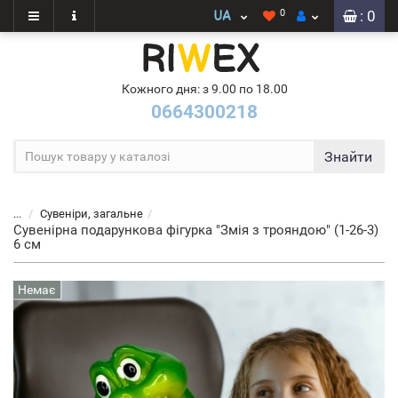
0
: 0
Кожного дня: з 9.00 по 18.00
0664300218
Знайти
...
Сувеніри, загальне
Сувенірна подарункова фігурка "Змія з трояндою" (1-26-3)
6 см
Немає