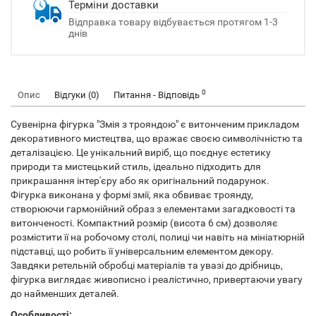
Терміни доставки
Відправка товару відбувається протягом 1-3
днів
0
Опис
Відгуки (0)
Питання - Відповідь
Сувенірна фігурка "Змія з трояндою" є витонченим прикладом
декоративного мистецтва, що вражає своєю символічністю та
деталізацією. Це унікальний виріб, що поєднує естетику
природи та мистецький стиль, ідеально підходить для
прикрашання інтер'єру або як оригінальний подарунок.
Фігурка виконана у формі змії, яка обвиває троянду,
створюючи гармонійний образ з елементами загадковості та
витонченості. Компактний розмір (висота 6 см) дозволяє
розмістити її на робочому столі, полиці чи навіть на мініатюрній
підставці, що робить її універсальним елементом декору.
Завдяки ретельній обробці матеріалів та увазі до дрібниць,
фігурка виглядає живописно і реалістично, привертаючи увагу
до найменших деталей.
Особливості: