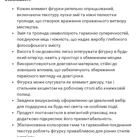
Кожен елемент фігурки ретельно опрацьований,
включаючи текстуру луски змії та ніжні пелюстки
троянди, що створює враження справжнього витвору
мистецтва.
Змія та троянда символізують гармонію суперечностей,
поєднуючи міць і ніжність, що надає виробу глибокого
філософського змісту.
Висота 6 см дозволяє легко інтегрувати фігурку в будь-
який інтер'єр, навіть у просторі з обмеженим місцем.
Використовуються довговічні матеріали, стійкі до
зовнішніх впливів, що забезпечують збереження
первісного вигляду на довгі роки.
Фігурка може слугувати як елемент декору, так і
стильним акцентом на робочому столі або книжковій
полиці.
Завдяки вишуканому оформленню це ідеальний вибір
для подарунка на будь-які свята чи особливі події.
Продукт постачається в елегантній упаковці, яка
додатково підкреслює його презентабельність.
Збалансована кольорова гама та гармонійне поєднання
текстур роблять фігурку привабливою для різних стилів