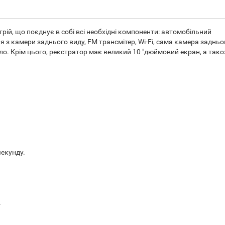
рій, що поєднує в собі всі необхідні компоненти: автомобільний
 з камери заднього виду, FM трансмітер, Wi-Fi, сама камера задньо
о. Крім цього, реєстратор має великий 10 "дюймовий екран, а так
секунду.
.