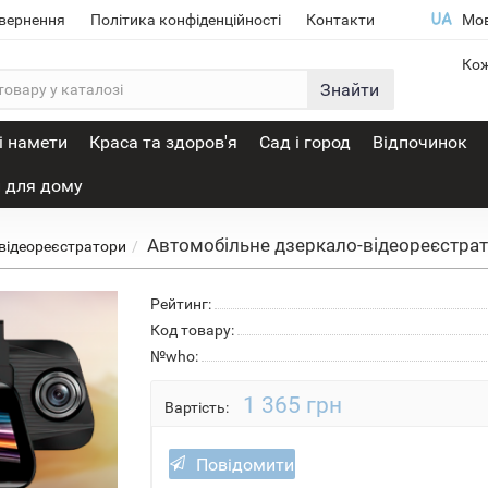
овернення
Політика конфіденційності
Контакти
Мо
Кож
Знайти
і намети
Краса та здоров'я
Сад і город
Відпочинок
 для дому
Автомобільне дзеркало-відеореєстрат
 відеореєстратори
Рейтинг:
Код товару:
№who:
1 365 грн
Вартість:
Повідомити