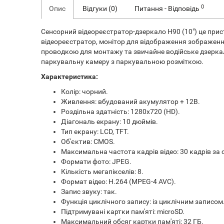
0
Опис
Відгуки (0)
Питання - Відповідь
Сенсорний відеореєстратор-дзеркало H90 (10") це прист
відеореєстратор, монітор для відображення зображення
проводкою для монтажу та звичайне водійське дзеркал
паркувальну камеру з паркувальною розміткою.
Характеристика:
Колір: чорний.
Живлення: вбудований акумулятор + 12В.
Роздільна здатність: 1280x720 (HD).
Діагональ екрану: 10 дюймів.
Тип екрану: LCD, TFT.
Об'єктив: CMOS.
Максимальна частота кадрів відео: 30 кадрів за 
Формати фото: JPEG.
Кількість мегапікселів: 8.
Формат відео: H.264 (MPEG-4 AVC).
Запис звуку: так.
Функція циклічного запису: із циклічним записом
Підтримувані картки пам'яті: microSD.
Максимальний обсяг картки пам'яті: 32 ГБ.