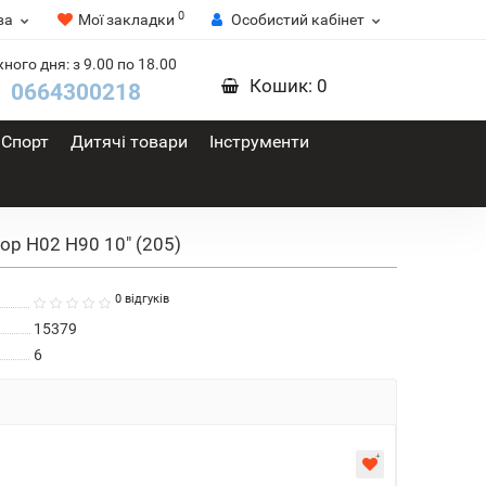
0
ва
Мої закладки
Особистий кабінет
ного дня: з 9.00 по 18.00
Кошик
: 0
0664300218
Спорт
Дитячі товари
Інструменти
ор H02 H90 10" (205)
0 відгуків
15379
6