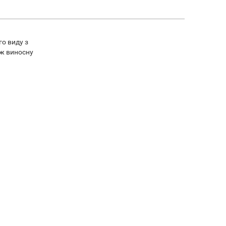
го виду з
ож виносну