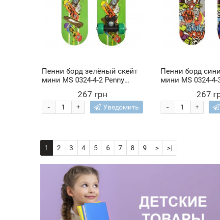
Пенни борд зелёный скейт
Пенни борд сини
мини MS 0324-4-2 Penny
мини MS 0324-4-3 Pen
Board детский мини-скейт
Board детский м
267 грн
267 г
до 20 кг (IGR24)
до 20 кг (IGR24)
-
-
Уведомить
+
+
1
2
3
4
5
6
7
8
9
>
>|