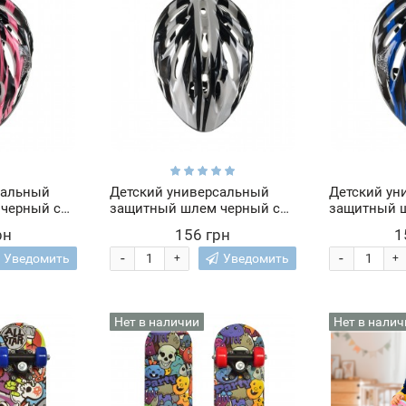
сальный
Детский универсальный
Детский ун
черный с
защитный шлем черный с
защитный 
вставками
серыми вставками
синими вст
рн
156 грн
1
-
-
Уведомить
Уведомить
+
+
Нет в наличии
Нет в налич