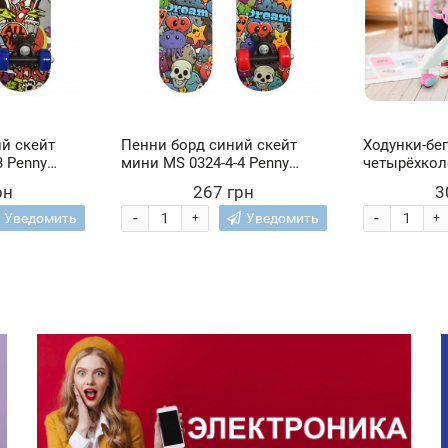
й скейт
Пенни борд синий скейт
Ходунки-бе
ny
мини MS 0324-4-4 Penny
четырёхкол
ини-скейт
Board детский мини-скейт
для малыше
рн
267 грн
3
до 20 кг (IGR24)
ручками BA
розовый цве
-
-
Уведомить
Уведомить
+
+