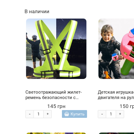
В наличии
Светоотражающий жилет-
Детская игрушка
ремень безопасности с
двигателя на ру
высокой видимостью для
велосипеда
145 грн
150 г
вечерней езды 1605 (JS)
-
-
Купить
+
+