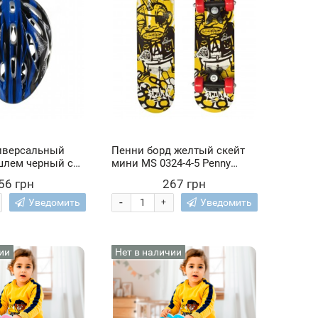
иверсальный
Пенни борд желтый скейт
шлем черный с
мини MS 0324-4-5 Penny
авками
Board детский мини-скейт
56 грн
267 грн
до 20 кг (IGR24)
-
Уведомить
Уведомить
+
ии
Нет в наличии