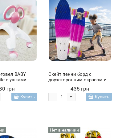
еговел BABY
Скейт пенни борд с
le с ушками
двухсторонним окрасом и
талка для
светящимися колесами
80 грн
435 грн
озовый (212)
Penny Board Белый-
розовый-синий
-
Купить
Купить
+
ии
Нет в наличии