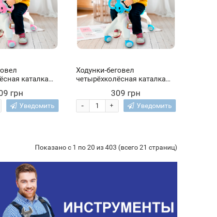
говел
Ходунки-беговел
ёсная каталка
четырёхколёсная каталка
й с ушками-
для малышей с ушками-
09 грн
309 грн
BY WALKER Smile
ручками BABY WALKER Smile
т (212)
синий цвет (212)
-
Уведомить
Уведомить
+
Показано с 1 по 20 из 403 (всего 21 страниц)