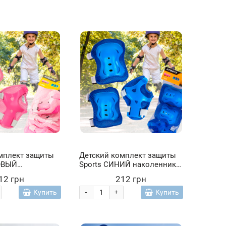
мплект защиты
Детский комплект защиты
ОВЫЙ
Sports СИНИЙ наколенники,
и, налокотники,
налокотники, защита
12 грн
212 грн
ястей
запястей
-
Купить
Купить
+