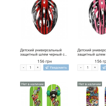
Детский универсальный
Детский универ
защитный шлем черный с
защитный шлем 
красными вставками
розовыми 
156 грн
156 г
-
-
Уведомить
+
+
Нет в наличии
Нет в наличии