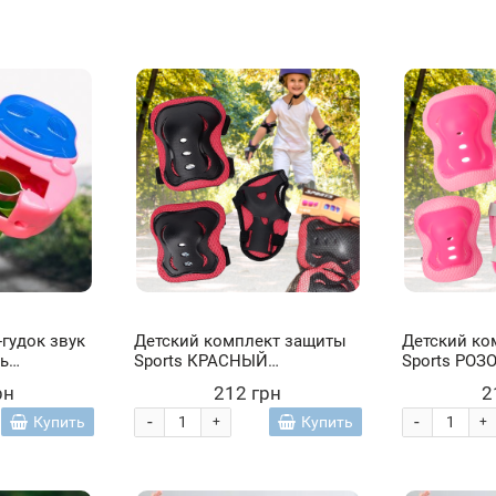
-гудок звук
Детский комплект защиты
Детский ко
ль
Sports КРАСНЫЙ
Sports РОЗ
наколенники, налокотники,
наколенник
рн
212 грн
2
защита запястей
защита зап
-
-
Купить
Купить
+
+