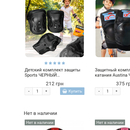
Детский комплект защиты
Защитный компл
Sports ЧЕРНЫЙ
катания Austina
наколенники, налокотники,
212 грн
375 г
защита запястей
-
-
Купить
+
+
Нет в наличии
Нет в наличии
Нет в наличии