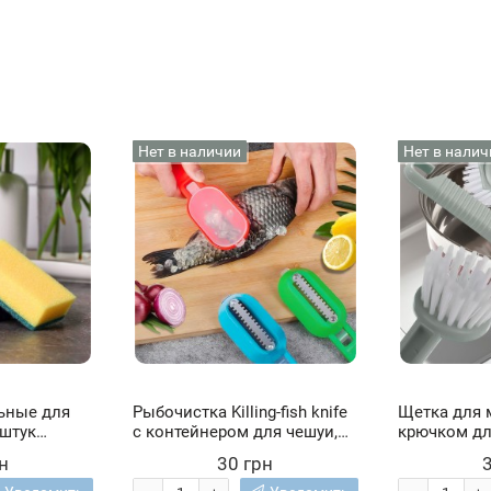
Нет в наличии
Нет в налич
ьные для
Рыбочистка Killing-fish knife
Щетка для 
 штук
с контейнером для чешуи,
крючком д
ухонные
пластик/металл 185х60 мм,
и скребком,
н
30 грн
цвета в ассортименте (205)