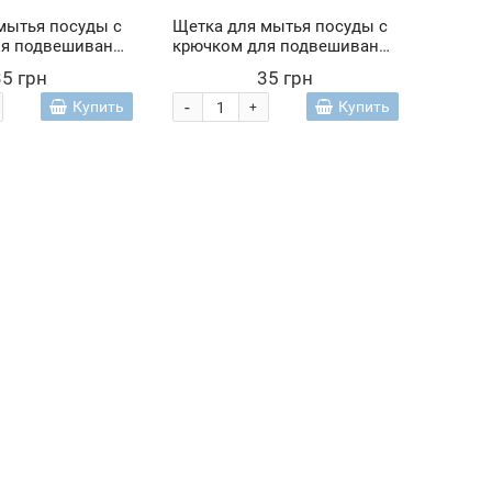
мытья посуды с
Щетка для мытья посуды с
ля подвешивания
крючком для подвешивания
, Малиновый
и скребком, Синий (YAB)
35 грн
35 грн
-
Купить
Купить
+