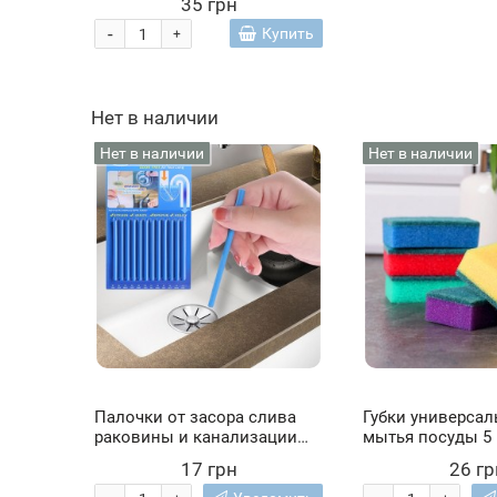
35 грн
-
Купить
+
Нет в наличии
Нет в наличии
Нет в наличии
Палочки от засора слива
Губки универсал
раковины и канализации
мытья посуды 5
Sani Sticks 12 шт (205/245)
поролоновые к
17 грн
26 гр
мочалки МИДИ