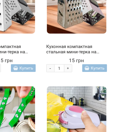
омпактная
Кухонная компактная
ни-терка на
стальная мини-терка на
с 3 разными
магнитику с 3 разными
15 грн
15 грн
,5 см. Светло-
сторонами 7,5 см Желтый
(YAB)
(YAB)
-
Купить
Купить
+