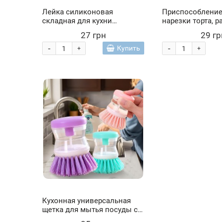
Лейка силиконовая
Приспособление
складная для кухни
нарезки торта, 
STENSON TL00142 7.5 х 6.5
торта, Салатовый
27 грн
29 гр
см малиновый (237)
-
-
Купить
+
+
Кухонная универсальная
щетка для мытья посуды с
дозатором в ассортименте