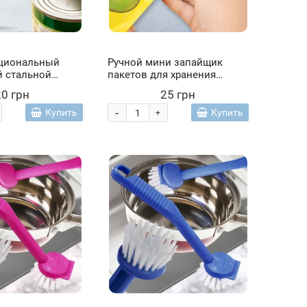
циональный
Ручной мини запайщик
 стальной
пакетов для хранения
й нож со
продуктов, Бело-розовый
20 грн
25 грн
в1 13,5 см
(YAB)
-
Купить
Купить
+