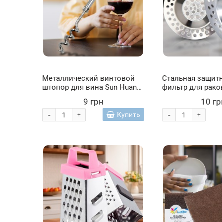
Металлический винтовой
Стальная защитн
штопор для вина Sun Huan
фильтр для рак
Series (YAB)
ванны (ЖЯ)
9 грн
10 гр
-
-
Купить
+
+