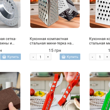
ая сетка-
Кухонная компактная
Кухонная к
овины и
стальная мини-терка на
стальная ми
магнитике с 3 разными
магнитике 
н
15 грн
сторонами 7,5 см Серый
сторонами 7
(YAB)
бирюзовый 
-
-
Купить
Купить
+
+