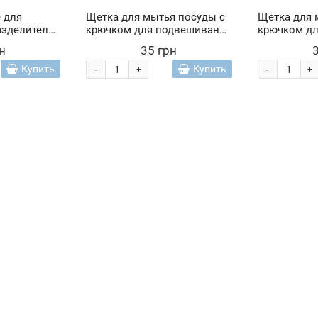
 для
Щетка для мытья посуды с
Щетка для 
разделитель
крючком для подвешивания
крючком д
 (237)
и скребком, Голубой (YAB)
и скребком
н
35 грн
(YAB)
-
-
Купить
Купить
+
+