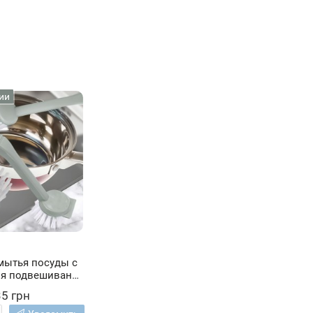
ии
мытья посуды с
ля подвешивания
 Серый (YAB)
35 грн