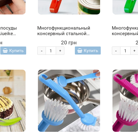
 посуды
Многофункциональный
Многофунк
iueike
консервный стальной
консервный
)
портативный нож со
портативны
н
20 грн
штопором 3в1 13,5 см
штопором 3
Красный (YAB)
Салатовый 
-
-
Купить
Купить
+
+