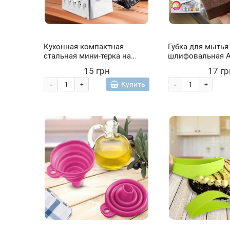
Кухонная компактная
Губка для мытья
стальная мини-терка на
шлифовальная A
магнитику с 3 разными
Коричневый (ЖЯ
15 грн
17 гр
сторонами 7,5 см Розовый
(YAB)
-
-
Купить
+
+