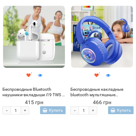
Беспроводные Bluetooth
Беспроводные накладные
наушники-вкладыши i19 TWS с
bluetooth мультяшные
кейсом (626)
наушники "Стич" KT-100
415 грн
466 грн
(509/4665)
-
-
Купить
Купить
+
+