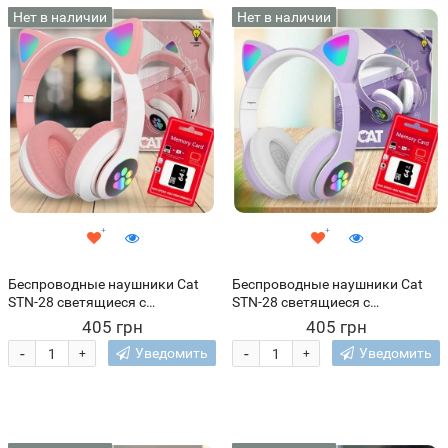
Нет в наличии
Нет в наличии
Беспроводные наушники Cat
Беспроводные наушники Cat
STN-28 светящиеся с
STN-28 светящиеся с
кошачьими ушками + карта
кошачьими ушками + карта
405 грн
405 грн
памяти 64 GB, Розовый
памяти 64 GB, Фиолетовый
-
-
Уведомить
Уведомить
+
+