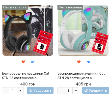
Нет в наличии
Нет в наличии
Беспроводные наушники Cat
Беспроводные наушники Cat
STN-28 светящиеся с
STN-28 светящиеся с
кошачьими ушками + карта
кошачьими ушками + карта
400 грн
405 грн
памяти 32 GB, Черный
памяти 64 GB, Бирюзовый
-
-
Уведомить
Уведомить
+
+