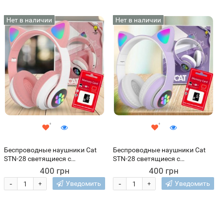
Нет в наличии
Нет в наличии
Беспроводные наушники Cat
Беспроводные наушники Cat
STN-28 светящиеся с
STN-28 светящиеся с
кошачьими ушками + карта
кошачьими ушками + карта
400 грн
400 грн
памяти 32 GB, Розовый
памяти 32 GB, Фиолетовый
-
-
Уведомить
Уведомить
+
+