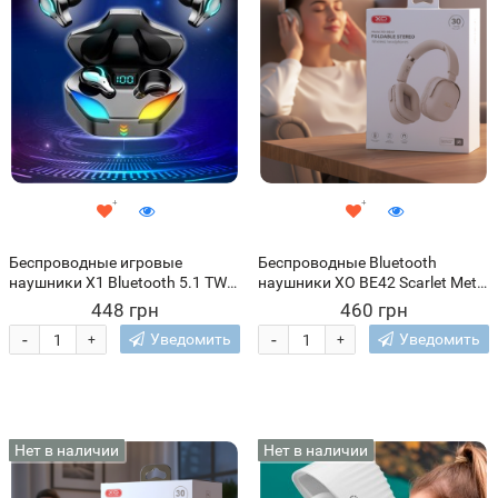
Беспроводные игровые
Беспроводные Bluetooth
наушники X1 Bluetooth 5.1 TWS
наушники XO BE42 Scarlet Metal
с микрофоном, RGB
Stand накладные с
448 грн
460 грн
подстветкой в зарядном боксе
микрофоном, Бежевый (AX)
-
-
Уведомить
Уведомить
+
+
(205)
Нет в наличии
Нет в наличии