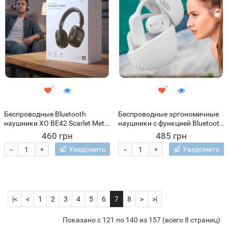
Беспроводные Bluetooth
Беспроводные эргономичные
наушники XO BE42 Scarlet Metal
наушники с функцией Bluetooth
Stand накладные с
5.3 и пластиковым кейсом XO
460 грн
485 грн
микрофоном, Черный (AX)
G20 Белый (AX)
-
-
Уведомить
Уведомить
+
+
|<
<
1
2
3
4
5
6
7
8
>
>|
Показано с 121 по 140 из 157 (всего 8 страниц)