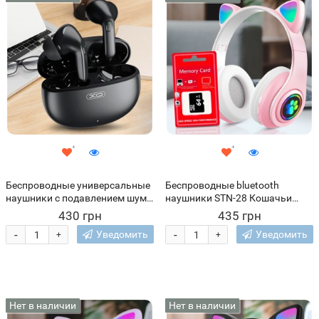
Беспроводные универсальные
Беспроводные bluetooth
наушники с подавлением шума
наушники STN-28 Кошачьи
и Bluetooth 5.3 XO TWS G17
ушки светящиеся + карта
430 грн
435 грн
Stereo ANC+ENC Черный (AX)
памяти на 64 Гб, Розовые
-
-
Уведомить
Уведомить
+
+
Нет в наличии
Нет в наличии