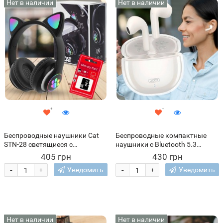
Нет в наличии
Нет в наличии
Беспроводные наушники Cat
Беспроводные компактные
STN-28 светящиеся с
наушники с Bluetooth 5.3
кошачьими ушками + карта
соединением и двойным
405 грн
430 грн
памяти 64 GB, Черный
микрофоном XO TWS G16 ENC
-
-
Уведомить
Уведомить
+
+
Белый (AX)
Нет в наличии
Нет в наличии