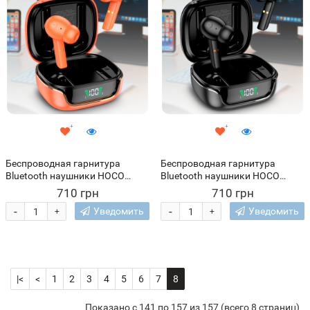
Беспроводная гарнитура
Беспроводная гарнитура
Bluetooth наушники HOCO
Bluetooth наушники HOCO
EW18 True Оранжевые
EW18 True Черные
710 грн
710 грн
-
-
Уведомить
Уведомить
+
+
|<
<
1
2
3
4
5
6
7
8
Показано с 141 по 157 из 157 (всего 8 страниц)