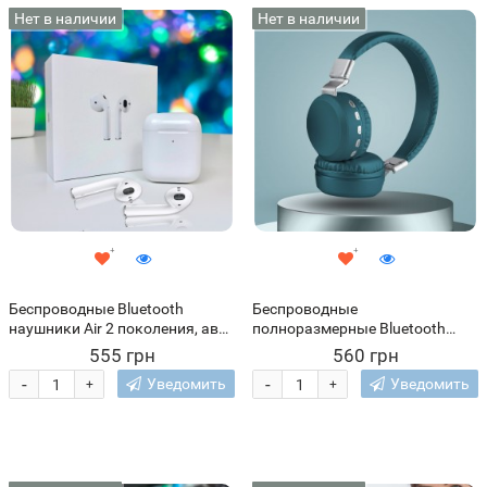
Нет в наличии
Нет в наличии
Беспроводные Bluetooth
Беспроводные
наушники Air 2 поколения, авто
полноразмерные Bluetooth
обнаружение уха,
наушники MS-K8, Бирюзовый
555 грн
560 грн
беспроводная зарядка,
(206)
-
-
Уведомить
Уведомить
+
+
шумоподавление (509)