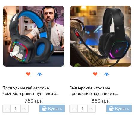
Проводные геймерские
Геймерские игровые
компьютерные наушники с
проводные наушники с
микрофоном и подсветкой XO
микрофоном и подсветкой
760 грн
850 грн
GE08 Черный (AX)
CYBERPUNK CP-007 (206)
-
-
Купить
Купить
+
+