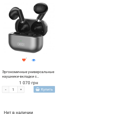
Эргономичные универсальные
наушники-вкладки с
беспроводным подключением
1 070 грн
Bluetooth 5.3 XO TWS X29
-
Купить
+
Серый (AX)
Нет в наличии