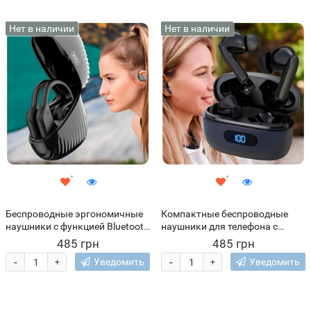
Нет в наличии
Нет в наличии
Беспроводные эргономичные
Компактные беспроводные
наушники с функцией Bluetooth
наушники для телефона с
5.3 и пластиковым кейсом XO
кейсом XO G9 Bluetooth 5.1
485 грн
485 грн
G20 Черный (AX)
Черный (AX)
-
-
Уведомить
Уведомить
+
+