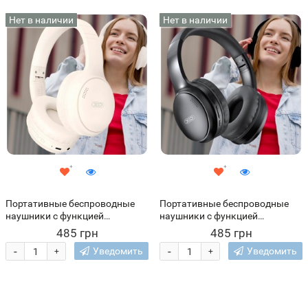
Нет в наличии
Нет в наличии
Портативные беспроводные
Портативные беспроводные
наушники с функцией
наушники с функцией
шумоподавления, блютузом и
шумоподавления, блютузом и
485 грн
485 грн
микрофоном XO BE41 BT 5.3
микрофоном XO BE41 BT 5.3
-
-
Уведомить
Уведомить
+
+
Бежевый (AX)
Черный (AX)