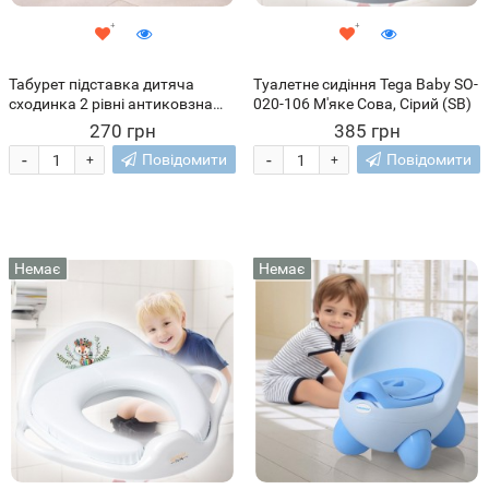
Табурет підставка дитяча
Туалетне сидіння Tega Baby SO-
сходинка 2 рівні антиковзна
020-106 М'яке Сова, Сірий (SB)
для раковини ванни кухні
270 грн
385 грн
33х31х23 см(626/VEN-1403-
-
-
Повідомити
Повідомити
+
+
С45/2)
Немає
Немає