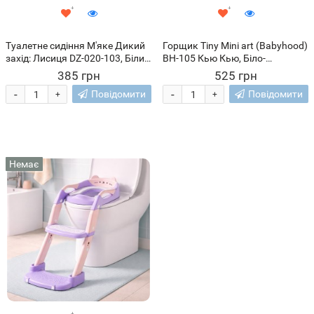
Туалетне сидіння М'яке Дикий
Горщик Tiny Mini art (Babyhood)
захід: Лисиця DZ-020-103, Білий
BH-105 Кью Кью, Біло-
(SB)
блакитний (DRK)
385 грн
525 грн
-
-
Повідомити
Повідомити
+
+
Немає