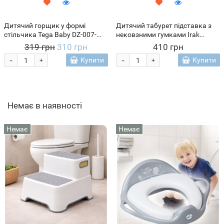
Дитячий горщик у формі
Дитячий табурет підставка з
стільчика Tega Baby DZ-007-
нековзними гумками Irak
103 Дикий захід, Лисеня (SB)
Plastik СМ-520 Бірюзовий (DRK)
319 грн
310 грн
410 грн
-
-
Купити
Купити
+
+
Немає в наявності
Немає
Немає