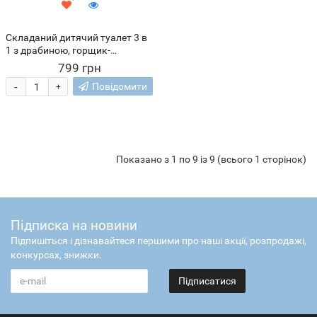
Складаний дитячий туалет 3 в
1 з драбиною, горщик-
накладка антиковзка
799 грн
(626/VEN-1402-С45/2)
-
Повідомити
+
Показано з 1 по 9 із 9 (всього 1 сторінок)
Підписка на новини
Підпишіться і дізнавайтеся першими про наші акції, розпродажі,
конкурсах, знижки.
Підписатися