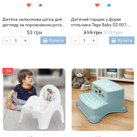
Дитяча силіконова щітка для
Дитячий горщик у формі
догляду за порожниною рота
стільчика Tega Baby DZ-007-
u-shape soft toothbrush,
103 Дикий захід, Єдиноріг (SB)
53 грн
319 грн
310 грн
Рожевий
-
-
Купити
Купити
+
+
- 3%