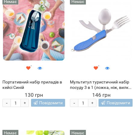
Немає
Немає
Портативний набір приладів в
Мультитул туристичний набір
кейсі Синій
посуду 3 в 1 (ложка, ніж, вилка)
столові прилади HX-12 (SH)
130 грн
146 грн
-
-
Повідомити
Повідомити
+
+
Немає
Немає