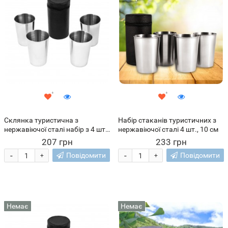
Склянка туристична з
Набір стаканів туристичних з
нержавіючої сталі набір з 4 шт
нержавіючої сталі 4 шт., 10 см
в чохлі 80 мл (SH)
207 грн
233 грн
-
-
Повідомити
Повідомити
+
+
Немає
Немає