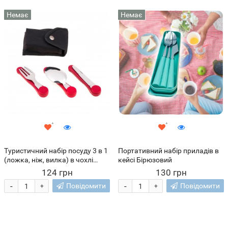
Немає
Немає
Туристичний набір посуду 3 в 1
Портативний набір приладів в
(ложка, ніж, вилка) в чохлі
кейсі Бірюзовий
столові прилади HX-6
124 грн
130 грн
мультитул (SH)
-
-
Повідомити
Повідомити
+
+