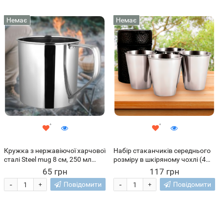
Немає
Немає
Кружка з нержавіючої харчової
Набір стаканчиків середнього
сталі Steel mug 8 см, 250 мл
розміру в шкіряному чохлі (4
(959)
шт. 50 мл) 8842 (959)
65 грн
117 грн
-
-
Повідомити
Повідомити
+
+