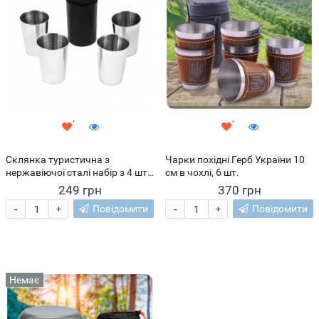
Склянка туристична з
Чарки похідні Герб України 10
нержавіючої сталі набір з 4 шт
см в чохлі, 6 шт.
в чохлі 170 мл (SH)
249 грн
370 грн
-
-
Повідомити
Повідомити
+
+
Немає