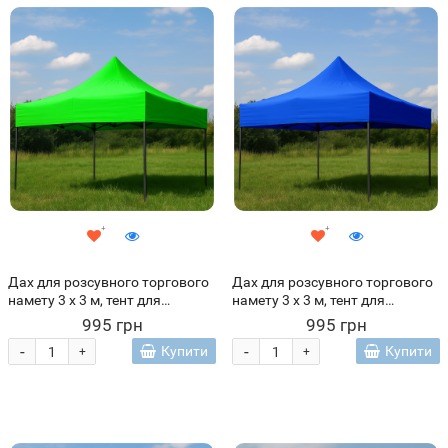
Дах для розсувного торгового
Дах для розсувного торгового
намету 3 х 3 м, тент для
намету 3 х 3 м, тент для
павільйону Зелений (ARSH)
павільйону Синій (ARSH)
995 грн
995 грн
-
-
Купити
Купити
+
+