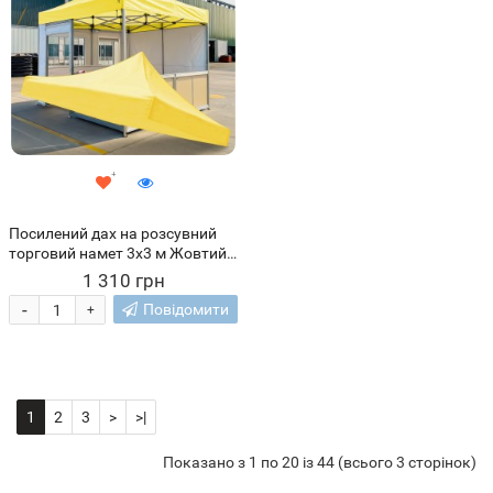
Посилений дах на розсувний
торговий намет 3х3 м Жовтий
(ARSH)
1 310 грн
-
Повідомити
+
1
2
3
>
>|
Показано з 1 по 20 із 44 (всього 3 сторінок)