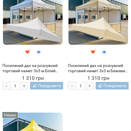
Посилений дах на розсувний
Посилений дах на розсувний
торговий намет 3х3 м Білий
торговий намет 3х3 м Бежевий
(ARSH)
(ARSH)
1 310 грн
1 310 грн
-
-
Повідомити
Повідомити
+
+
Немає