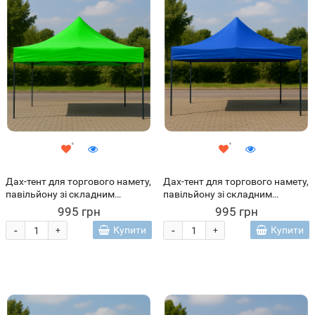
Дах-тент для торгового намету,
Дах-тент для торгового намету,
павільйону зі складним
павільйону зі складним
каркасом 2х2 м Зелений
каркасом 2х2 м Синій
995 грн
995 грн
-
-
Купити
Купити
+
+