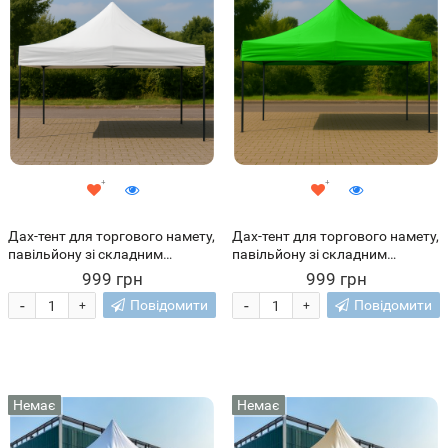
Дах-тент для торгового намету,
Дах-тент для торгового намету,
павільйону зі складним
павільйону зі складним
каркасом 2х3 м Білий
каркасом 2х3 м Зелений
999 грн
999 грн
-
-
Повідомити
Повідомити
+
+
Немає
Немає