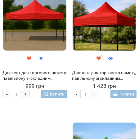
Дах-тент для торгового намету,
Дах-тент для торгового намету,
павільйону зі складним
павільйону зі складним
каркасом 2х3 м Червоний
каркасом 3х6 м Червоний
999 грн
1 428 грн
(ARSH)
-
-
Купити
Купити
+
+