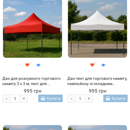
Дах для розсувного торгового
Дах-тент для торгового намету,
намету 3 х 3 м, тент для
павільйону зі складним
павільйону Червоний (ARSH)
каркасом 2х2 м Білий
995 грн
995 грн
-
-
Купити
Купити
+
+