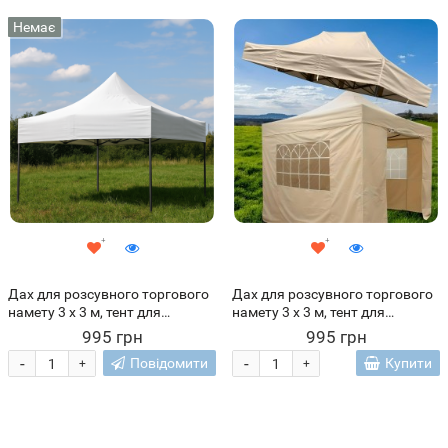
Немає
Дах для розсувного торгового
Дах для розсувного торгового
намету 3 х 3 м, тент для
намету 3 х 3 м, тент для
павільйону Білий (ARSH)
павільйону Бежевий (ARSH)
995 грн
995 грн
-
-
Повідомити
Купити
+
+