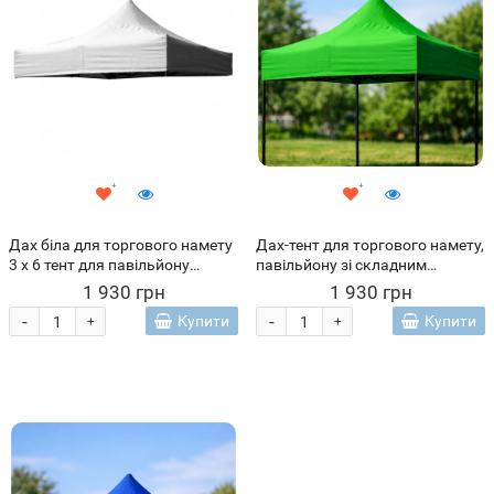
Дах біла для торгового намету
Дах-тент для торгового намету,
3 х 6 тент для павільйону
павільйону зі складним
(ARSH)
каркасом 3х6 м Зелений
1 930 грн
1 930 грн
(ARSH)
-
-
Купити
Купити
+
+