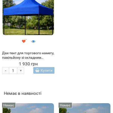
Дах-тент для торгового намету,
павільйону зі складним
каркасом 3х6 м Синій (ARSH)
1 930 грн
-
Купити
+
Немає в наявності
Немає
Немає