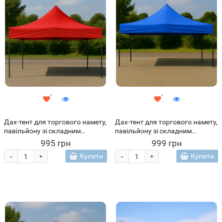
Дах-тент для торгового намету,
Дах-тент для торгового намету,
павільйону зі складним
павільйону зі складним
каркасом 2х2 м Червоний
каркасом 2х3 м Синій (ARSH)
995 грн
999 грн
-
-
Купити
Купити
+
+