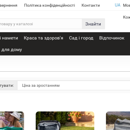
овернення
Політика конфіденційності
Контакти
Мо
Кож
Знайти
і намети
Краса та здоров'я
Сад і город
Відпочинок
 для дому
тувати: