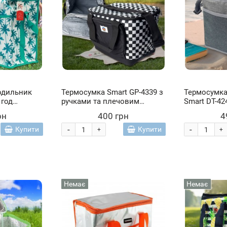
одильник
Термосумка Smart GP-4339 з
Термосумка
 год
ручками та плечовим
Smart DT-42
ератури, 29
ременем для їжі та напоїв
27 л Сірий
рн
400 грн
4
на 15 л, Чорно-білий
-
-
Купити
Купити
+
+
Немає
Немає