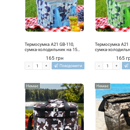
Термосумка А21 GB-110,
Термосумка А21 
сумка-холодильник на 15
сумка-холодильн
літрів, Блакитна
літрів, Зелена
165 грн
165 г
-
-
Повідомити
+
+
Немає
Немає