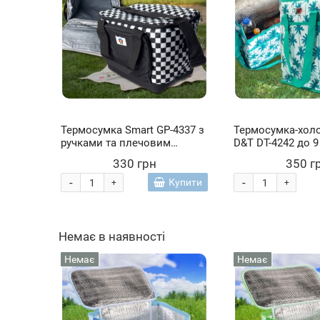
Термосумка Smart GP-4337 з
Термосумка-хол
ручками та плечовим
D&T DT-4242 до 9
ременем для їжі та напоїв
збереження темп
330 грн
350 г
на 11 л, Чорно-білий
л
-
-
Купити
+
+
Немає в наявності
Немає
Немає