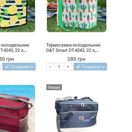
-холодильник
Термосумка-холодильник
-4243, 22 л,
D&T Smart DT-4243, 22 л,
Кактуси
80 грн
280 грн
-
Повідомити
Повідомити
+
Немає