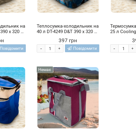
одильник на
Теплосумка-холодильник на
Термосумка
390 x 320 x
40 л DT-4249 D&T 390 x 320 x
25 л Coolin
 колір)
320 мм (синій колір)
бордова
рн
397 грн
3
-
-
Повідомити
Повідомити
+
+
Немає