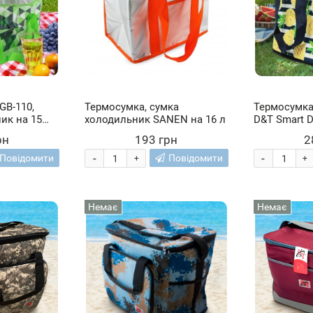
GB-110,
Термосумка, сумка
Термосумка
ик на 15
холодильник SANEN на 16 л
D&T Smart DT
Ананаси
рн
193 грн
2
-
-
Повідомити
Повідомити
+
+
Немає
Немає