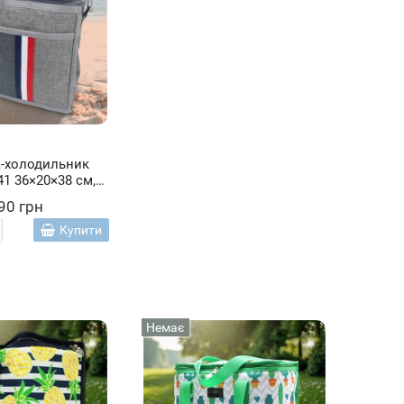
-холодильник
41 36×20×38 см,
90 грн
Купити
Немає