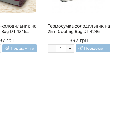
-холодильник на
Термосумка-холодильник на
g Bag DT-4246
25 л Cooling Bag DT-4246
темно-синя
97 грн
397 грн
-
Повідомити
Повідомити
+