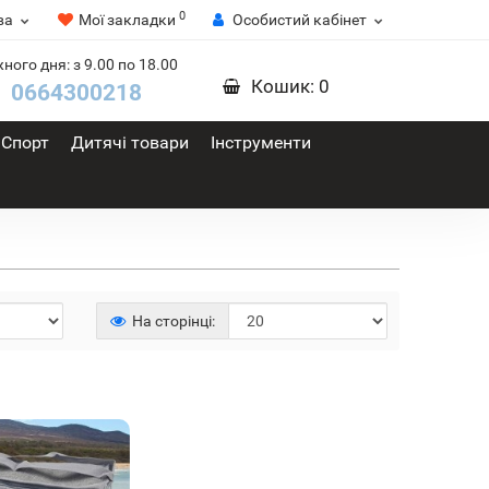
0
ва
Мої закладки
Особистий кабінет
ного дня: з 9.00 по 18.00
Кошик
: 0
0664300218
Спорт
Дитячі товари
Інструменти
На сторінці: