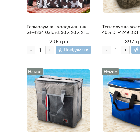
Термосумка - холодильник
Теплосумка-хол
GP-4334 Oxford, 30 × 20 × 21
40 л DT-4249 D&T 
см, 13 літрів
320 мм (бежевий
295 грн
397 г
-
-
Повідомити
+
+
Немає
Немає