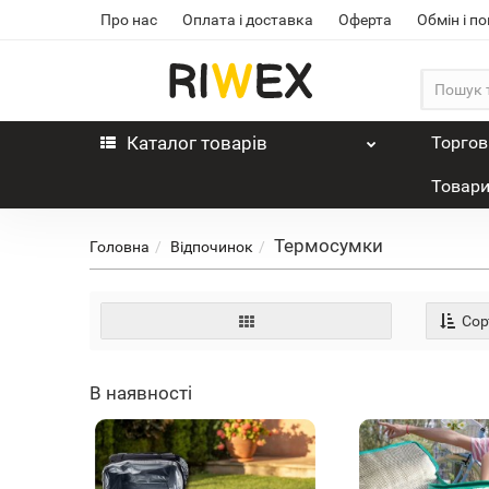
Про нас
Оплата і доставка
Оферта
Обмін і п
Каталог
товарів
Торгов
Товари
Термосумки
Головна
Відпочинок
Сор
В наявності