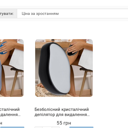
тувати:
сталічний
Безболісний кристалічний
идалення
депілятор для видалення
HAIR
волосся на тілі HAIR
н
55 грн
Синій (205)
REMOVER LY-332 чорний