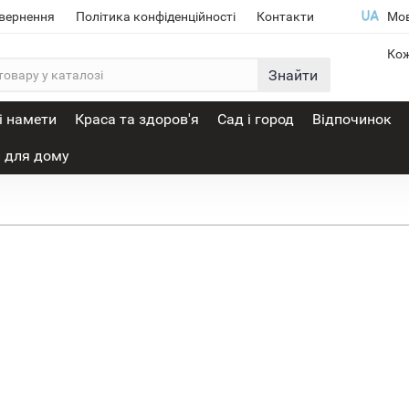
овернення
Політика конфіденційності
Контакти
Мо
Кож
Знайти
і намети
Краса та здоров'я
Сад і город
Відпочинок
 для дому