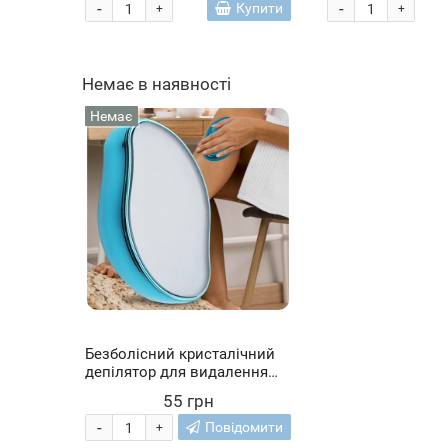
(205)
-
-
Купити
+
+
Немає в наявності
Немає
Безболісний кристалічний
депілятор для видалення
волосся на тілі HAIR
55 грн
REMOVER LY-332 Блакитний
(205)
-
Повідомити
+