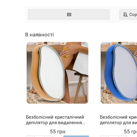
Сор
В наявності
Безболісний кристалічний
Безболісний кри
депілятор для видалення
депілятор для в
волосся на тілі HAIR
волосся на тілі 
55 грн
55 гр
REMOVER LY-332 Золотий
REMOVER LY-332 