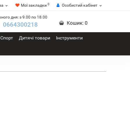
0
ва
Мої закладки
Особистий кабінет
ного дня: з 9.00 по 18.00
Кошик
: 0
0664300218
Спорт
Дитячі товари
Інструменти