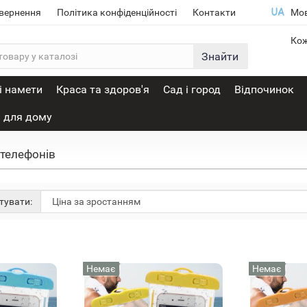
овернення
Політика конфіденційності
Контакти
Мо
Кож
Знайти
і намети
Краса та здоров'я
Сад і город
Відпочинок
 для дому
 телефонів
тувати:
Немає
Немає