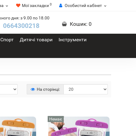
0
ва
Мої закладки
Особистий кабінет
ного дня: з 9.00 по 18.00
Кошик
: 0
0664300218
Спорт
Дитячі товари
Інструменти
На сторінці:
Немає