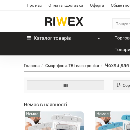
Про нас
Оплата і доставка
Оферта
Обмін і п
Каталог
товарів
Торгов
Товари
Чохли для
Головна
Смартфони, ТВ і електроніка
Сор
Немає в наявності
Немає
Немає