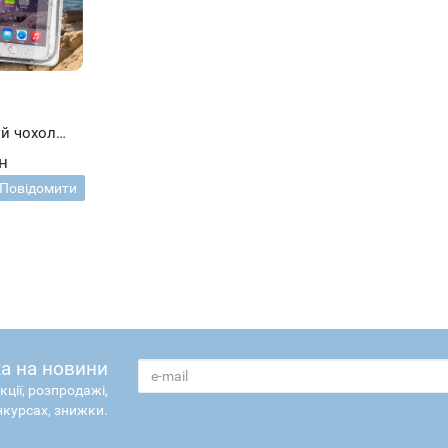
й чохол
кументів і
н
of Bag
Повідомити
а на новини
кції, розпродажі,
нкурсах, знижки.