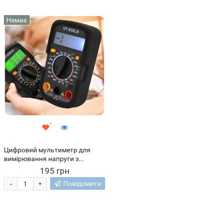
Немає
Цифровий мультиметр для
вимірювання напруги з
функцією продзвону Digitale DT-
195 грн
830LN (ЖЯ)
-
Повідомити
+