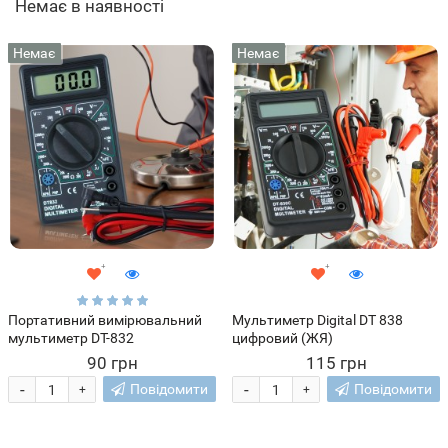
Немає в наявності
Немає
Немає
Портативний вимірювальний
Мультиметр Digital DT 838
мультиметр DT-832
цифровий (ЖЯ)
90 грн
115 грн
-
-
Повідомити
Повідомити
+
+