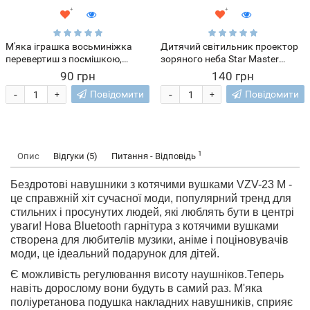
М'яка іграшка восьминіжка
Дитячий світильник проектор
перевертиш з посмішкою,
зоряного неба Star Master
двоколірний Бузково-бежевий
(Стар Майстер) працює від
90 грн
140 грн
розетки нічник зоряне небо
-
-
Повідомити
Повідомити
+
+
1
Опис
Відгуки (5)
Питання - Відповідь
Бездротові навушники з котячими вушками
VZV
-23 M -
це справжній хіт сучасної моди, популярний тренд для
стильних і просунутих людей, які люблять бути в центрі
уваги! Нова Bluetooth гарнітура з котячими вушками
створена для любителів музики, аніме і поціновувачів
моди, це ідеальний подарунок для дітей.
Є можливість регулювання висоту наушніков.Теперь
навіть дорослому вони будуть в самий раз. М'яка
поліуретанова подушка накладних навушників, сприяє