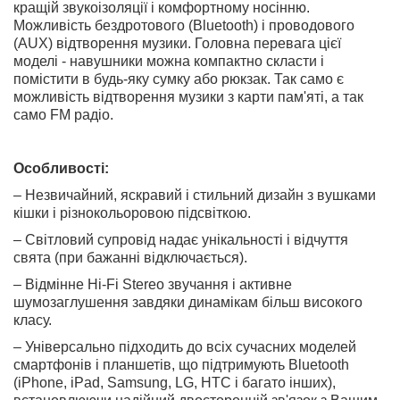
кращій звукоізоляції і комфортному носінню.
Можливість бездротового (Bluetooth) і проводового
(AUX) відтворення музики. Головна перевага цієї
моделі - навушники можна компактно скласти і
помістити в будь-яку сумку або рюкзак. Так само є
можливість відтворення музики з карти пам'яті, а так
само FM радіо.
Особливості:
– Незвичайний, яскравий і стильний дизайн з вушками
кішки і різнокольоровою підсвіткою.
– Світловий супровід надає унікальності і відчуття
свята (при бажанні відключається).
– Відмінне Hi-Fi Stereo звучання і активне
шумозаглушення завдяки динамікам більш високого
класу.
– Універсально підходить до всіх сучасних моделей
смартфонів і планшетів, що підтримують Bluetooth
(iPhone, iPad, Samsung, LG, HTC і багато інших),