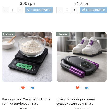
3хААА Білий (205)
(626)
300 грн
310 грн
-
-
Повідомити
Повідомити
+
+
Немає
Немає
Ваги кухонні Yieriy 5кг 0,1г для
Електрична портативна
точних вимірювань з
сушарка для взуття з
підсвічуванням та таймером
таймером (205)