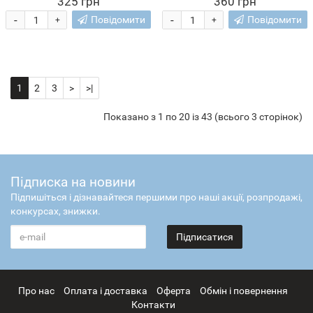
325 грн
360 грн
(509/3466)
-
-
Повідомити
Повідомити
+
+
1
2
3
>
>|
Показано з 1 по 20 із 43 (всього 3 сторінок)
Підписка на новини
Підпишіться і дізнавайтеся першими про наші акції, розпродажі,
конкурсах, знижки.
Підписатися
Про нас
Оплата і доставка
Оферта
Обмін і повернення
Контакти