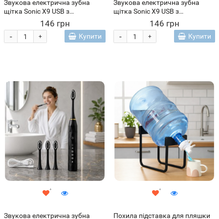
Звукова електрична зубна
Звукова електрична зубна
щітка Sonic X9 USB з
щітка Sonic X9 USB з
вибілюванням та 5 режимами,
вибілюванням та 5 режимами,
146 грн
146 грн
Білий (X26)
Блакитний (X26)
-
-
Купити
Купити
+
+
Звукова електрична зубна
Похила підставка для пляшки