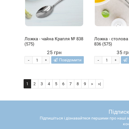
Ложка - чайна Крапля № 838
Ложка - столова
(575)
836 (575)
25 грн
35 гр
-
-
Повідомити
+
+
1
2
3
4
5
6
7
8
9
>
>|
Підписк
Підпишіться і дізнавайтеся першими про наші а
ко