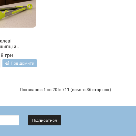
алеві
щипці з
ми ручками з
38 грн
елений
Повідомити
Показано з 1 по 20 із 711 (всього 36 сторінок)
Підписатися