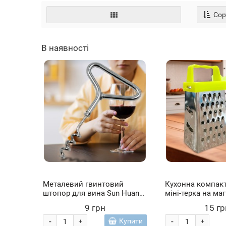
Сор
В наявності
Металевий гвинтовий
Кухонна компакт
штопор для вина Sun Huan
міні-терка на маг
Series (YAB)
різними сторона
9 грн
15 гр
Жовтий (YAB)
-
-
Купити
+
+