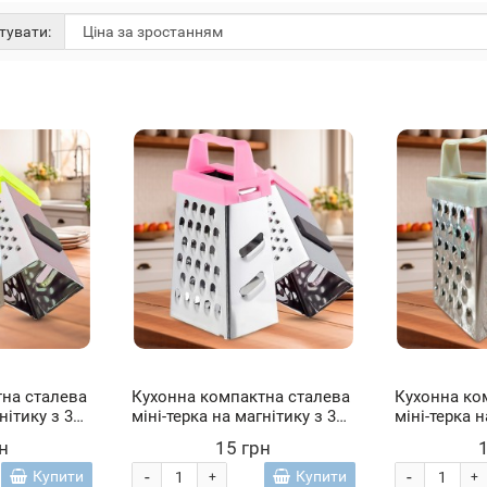
тувати:
на сталева
Кухонна компактна сталева
Кухонна ко
нітику з 3
міні-терка на магнітику з 3
міні-терка н
ми 7,5 см
різними сторонами 7,5 см
різними ст
н
15 грн
Рожевий (YAB)
Сірий (YAB)
-
-
Купити
Купити
+
+