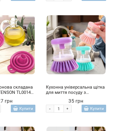
конова складана
Кухонна універсальна щітка
STENSON TL00142
для миття посуду з
м малиновий (237)
дозатором в асортименті
27 грн
35 грн
-
Купити
Купити
+