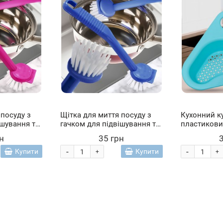
 посуду з
Щітка для миття посуду з
Кухонний к
ішування та
гачком для підвішування та
пластикови
овий (YAB)
скребком, Синій (YAB)
раковину Ле
н
35 грн
Блакитний 
-
-
Купити
Купити
+
+