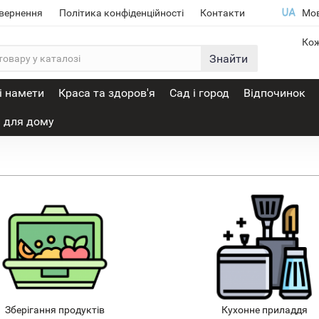
овернення
Політика конфіденційності
Контакти
Мо
Кож
Знайти
і намети
Краса та здоров'я
Сад і город
Відпочинок
 для дому
Зберігання продуктів
Кухонне приладдя