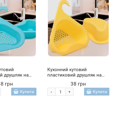
утовий
Кухонний кутовий
й друшляк на
пластиковий друшляк на
бідь 22*23*6 см
раковину Лебідь 22*23*6 см
38 грн
38 грн
(YAB)
Жовтий (YAB)
-
Купити
Купити
+