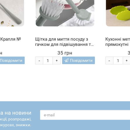
 Крапля №
Щітка для миття посуду з
Кухонні мет
гачком для підвішування та
прямокутні 
скребком, Сірий (YAB)
силіконови
н
35 грн
отворами З
-
-
Повідомити
Повідомити
+
+
а на новини
кції, розпродажі,
нкурсах, знижки.