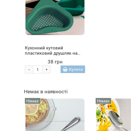
Кухонний кутовий
пластиковий друшляк на
раковину Лебідь 22*23*6 см
38 грн
Зелений (YAB)
-
Купити
+
Немає в наявності
Немає
Немає