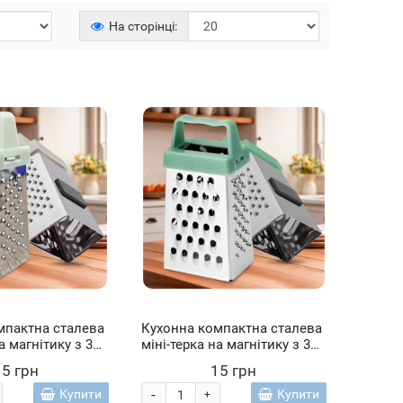
На сторінці:
мпактна сталева
Кухонна компактна сталева
а магнітику з 3
міні-терка на магнітику з 3
оронами 7,5 см
різними сторонами 7,5 см
15 грн
15 грн
Світло-бірюзовий (YAB)
-
Купити
Купити
+