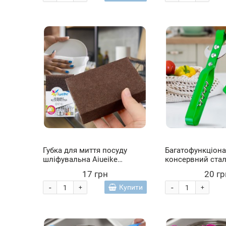
Губка для миття посуду
Багатофункціон
шліфувальна Aiueike
консервний ста
Коричневий (ЖЯ)
портативний ніж 
17 грн
20 гр
штопором 3в1 13
Салатовий (YAB)
-
-
Купити
+
+