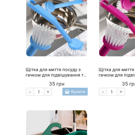
Щітка для миття посуду з
Щітка для миття
гачком для підвішування та
гачком для підв
скребком, Блакитний (YAB)
скребком, Малин
35 грн
35 гр
-
-
Купити
+
+